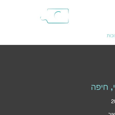
כות
גלויות
הספר
מתארחים ויוצרים
בתקשורת
, חיפה
ור