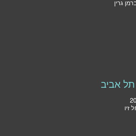
רמן גרין
תל אביב
 זיו