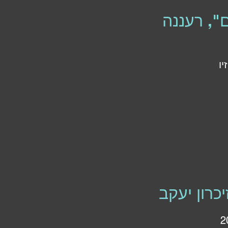
", רעננה
יו