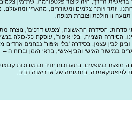
ר בראשית הדרך, היה ליצור פלטפורמה, שתזמין צלמים 
ו, יותר ויותר צלמים ומשוררים, מהארץ ומהעולם, 
נועה זו הולכת וצוברת תנופה.
י סדרות: הסידרה הראשונה, 'מפגש דרכים', נוצרה מ
ו. הסידרה השנייה, 'בלי איפּור', עוסקת כל-כולה בנש
 ובינן לבין עצמן. בסידרה 'בּלי איפּור' נבחנים אחדים
 במישור האישי והבין-אישי, בראי הזמן וברוח ה – "me too".
ה מוצגת במופעים, בתערוכות יחיד ובתערוכות קבוצתי
ת לפואטיקאמרה, בתרגומה של אדריאנה רביב.
poeticamera@gmail.com
054-4729655 :סיגל