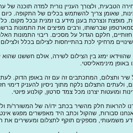
חירה הטבעית, ולצורך העניין נורית למדה תוכנה של ע
ינות, שאומן צריך להשתמש בכלים של התקופה. כיום 
ת, מופצת ונצרכת בענן מידע בו זמנית ובכל מקום. כ
בסמארטפון שברשותו, ורבים מפיצים את התמונות ברשת
 חזותיים, חלקם הגדול על מסכים. ריבוי התמונות האל
ר שינויים מרחיקי לכת בהתייחסות לצילום בכלל ולצילום
שהווידאו ימזג בין הצילום לשירה, אולם חששנו שהוא 
 באופן מינימאליסטי.
 שיר ותצלום, המתכתבים זה עם זה באופן הדוק. לעתים
, ולעתים התצלום נלקח מתוך ניסיון להעניק דימוי חז
ינות ומועטות יצרנו מכל צמד סרטון, קולנוע פיוטי.
נו להראות חלק מהשיר בכתב ידו/ה של המשורר/ת ול
אנחנו סבורות, שהקול וכתב היד מאפשרים מפגש אינט
דע משמעותי, מספקים תוקף לתצלום ומעשירים את הח